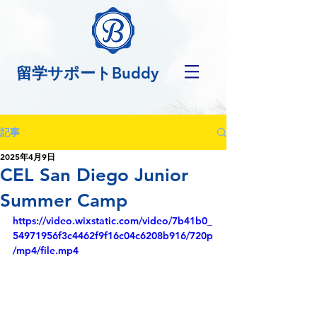
留学サポートBuddy
記事
2025年4月9日
CEL San Diego Junior
Summer Camp
https://video.wixstatic.com/video/7b41b0_
54971956f3c4462f9f16c04c6208b916/720p
/mp4/file.mp4