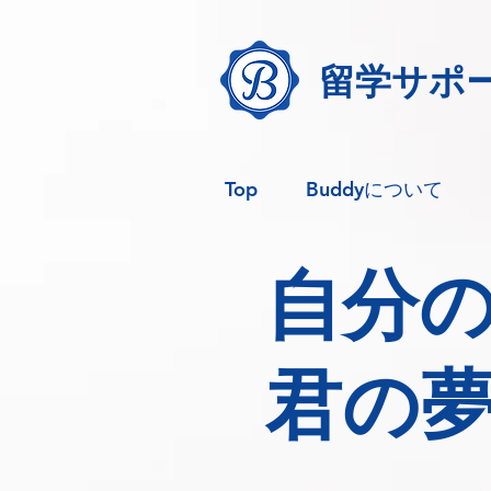
留学サポー
Top
Buddyについて
自分
君の