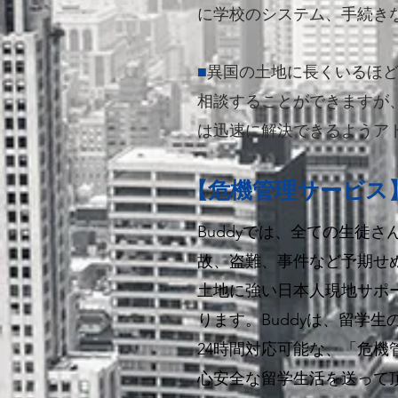
に学校のシステム、手続き
■
異国の土地に長くいるほ
相談することができますが
は迅速に解決できるようア
【危機管理サービス
Buddyでは、全ての生徒
故、盗難、事件など予期せ
土地に強い日本人現地サポ
ります。Buddyは、留学
24時間対応可能な、「危
心安全な留学生活を送って