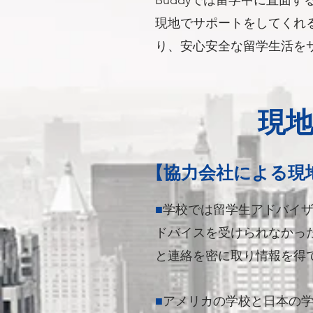
Buddyでは留学中に直面
現地でサポートをしてくれ
り、安心安全な留学生活を
現
【協力会社による現
■
学校では留学生アドバイ
ドバイスを受けられなかっ
と連絡を密に取り情報を得
■
アメリカの学校と日本の