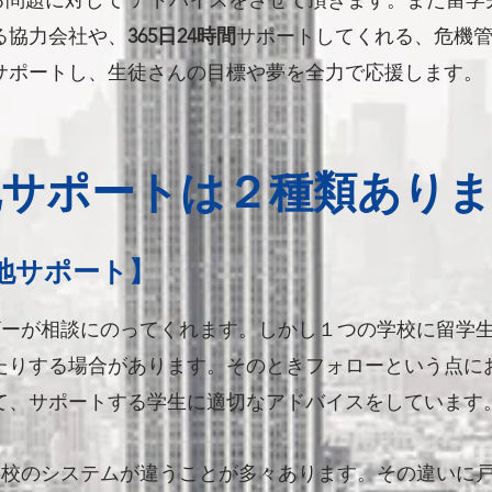
する問題に対して アドバイスをさせて頂きます。また留
る協力会社や、
365日24時間
サポートしてくれる、危機
サポートし、生徒さんの目標や夢を全力で応援します。
地サポートは２種類ありま
地サポート】
ザーが相談にのってくれます。
しかし１つの学校に留学
たりする場合があります。そのときフォローという点に
て、サポートする学生に適切なアドバイスをしています
学校のシステムが違うことが多々あります。その違いに