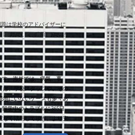
問題は学校のアドバイザーに
。困ったことに直面
した
とき
ます。海外では、病気、事
ては、学校スタッフや、その
現地にいないケースも多々あ
留学中のトラブルに365日
慮なく活用して頂き、より安