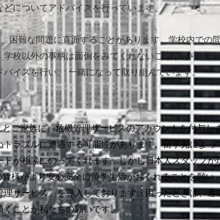
などについてアドバイスを行っています。
ど、困難な問題に直面することがあります。学校内での
、学校以外の事柄は
面倒をみてくれないことがあります
ドバイスを行い、 一緒になって取り組んでいます。
】
さんとご家族に、危機管理サービスのアカウントを付与し
ぬトラブルに遭遇する可能性があります。留学先によっ
ートが相談にのってくれます。しかし日本人スタッフが
生の皆様がより安心安全に留学生活がおくれることを願い、
機管理サービス」を導入しております。困ったときは、遠
頂くことが私たちの願いです。