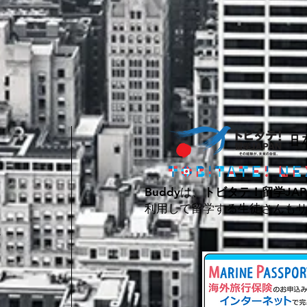
Buddy​は、
トビタテ！留学JAP
利用して
​留学する生徒さんも
ー