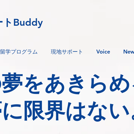
トBuddy
留学プログラム
現地サポート
Voice
New
の夢をあきらめ
夢に限界はない