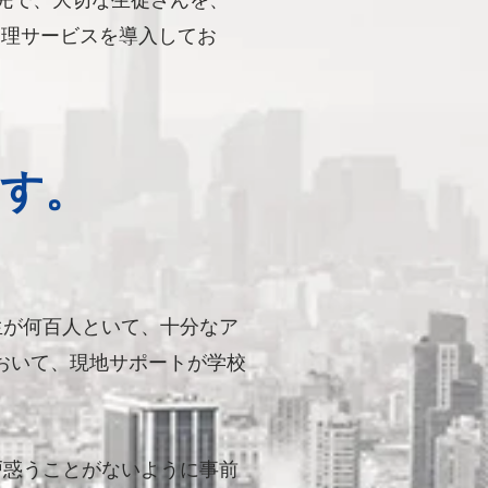
学先で、大切な生徒さんを、
管理サービスを導入してお
す。
生が何百人といて、十分な
ア
おいて、現地サポートが
学校
。
戸惑うことがないように
事前