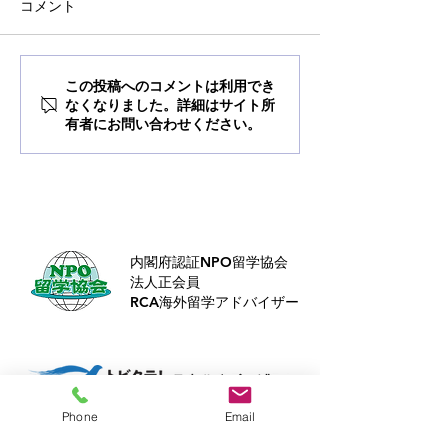
コメント
オンライン留学フェア
徳島の未来を拓
この投稿へのコメントは利用でき
なくなりました。詳細はサイト所
カルリーダー育
有者にお問い合わせください。
内閣府認証NPO留学協会
法人正会員
RCA海外留学アドバイザー
Phone
Email
Buddy​は、
トビタテ！留学JAPAN
の奨学金