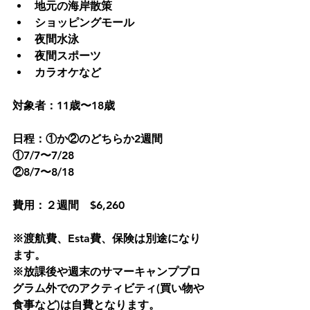
地元の海岸散策
ショッピングモール
夜間水泳
夜間スポーツ
カラオケなど
対象者：11歳〜18歳
日程：①か②のどちらか2週間
①7/7〜7/28
②8/7〜8/18
費用：２週間　$6,260
※渡航費、Esta費、保険は別途になり
ます。
※放課後や週末のサマーキャンププロ
グラム外でのアクティビティ(買い物や
食事など)は自費となります。