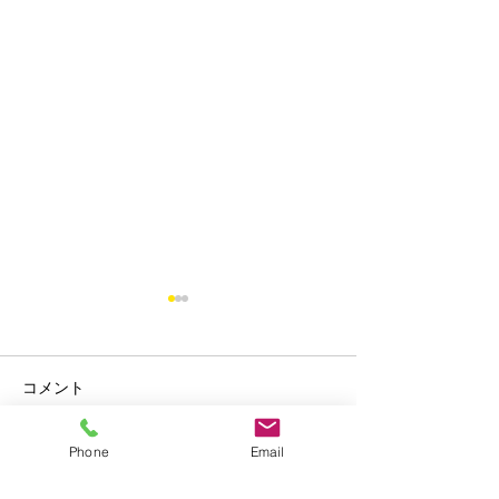
コメント
Phone
Email
オンライン留学フェア
Summer Camp i
この投稿へのコメントは利用でき
なくなりました。詳細はサイト所