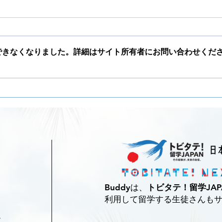
できなくなりました。詳細はサイト所有者にお問い合わせくだ
オンライン留学フェア
Sum
Buddy​は、
トビタテ！留学JAP
利用して
​留学する生徒さんも
ー