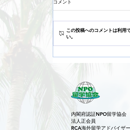
コメント
この投稿へのコメントは利用
い。
まだ間に合う！ 2026年 夏の
プログラム
内閣府認証NPO留学協会
法人正会員
RCA海外留学アドバイザ