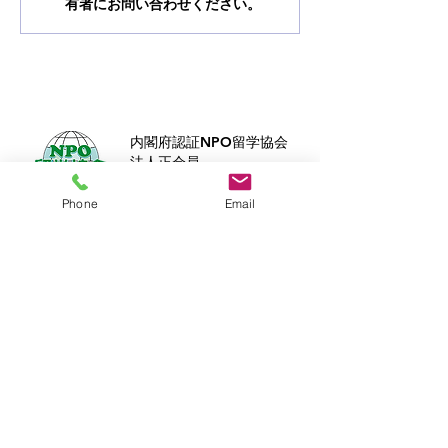
有者にお問い合わせください。
内閣府認証NPO留学協会
法人正会員
RCA海外留学アドバイザー
Phone
Email
Buddy​は、
トビタテ！留学JAPAN
の奨学金
制度を利用して
​留学する生徒さんもサポー
ト致します。