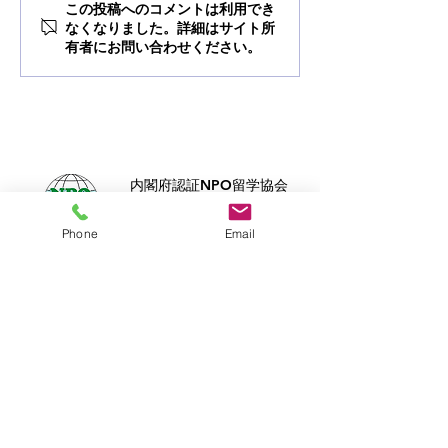
この投稿へのコメントは利用でき
なくなりました。詳細はサイト所
有者にお問い合わせください。
内閣府認証NPO留学協会
法人正会員
RCA海外留学アドバイザー
Phone
Email
Buddy​は、
トビタテ！留学JAPAN
の奨学金
制度を利用して
​留学する生徒さんもサポー
ト致します。