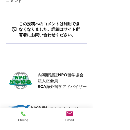
コメント
オンライン留学フェア
Summer Camp i
この投稿へのコメントは利用でき
なくなりました。詳細はサイト所
有者にお問い合わせください。
内閣府認証NPO留学協会
法人正会員
RCA海外留学アドバイザー
Phone
Email
Buddy​は、
トビタテ！留学JAPAN
の奨学金