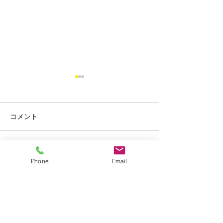
コメント
オンライン留学フェア
Summer Camp i
この投稿へのコメントは利用でき
Phone
Email
なくなりました。詳細はサイト所
有者にお問い合わせください。